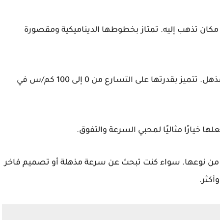
 مكان تذهب إليه. تمتاز بخطوطها الديناميكية ومقصورة
تم تجهيزها بمحرك قوي يوفر قوة هائلة وتسارع مذهل. تتميز بقدرتها على التسارع من 0 إلى 100 كم/س في
لها خيارًا مثاليًا لمحبي السرعة والتفوق.
دة من نوعها. سواء كنت تبحث عن سرعة مذهلة أو تصميم فاخر
أكثر.