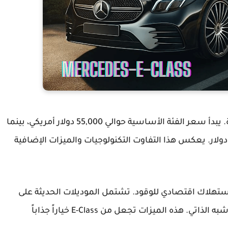
تختلف الأسعار حسب الفئة والمواصفات المختارة. يبدأ سعر الفئة الأساسية حوالي 55,000 دولار أمريكي، بينما
د تصل الفئات الأعلى تجهيزاً إلى أكثر من 70,000 دولار. يعكس هذا التفاوت التكنولوجيات والميزات الإضافية
ع استهلاك اقتصادي للوقود. تشتمل الموديلات الحديثة على
ميزات متقدمة للسلامة والراحة مثل نظام القيادة شبه الذاتي. هذه الميزات تجعل من E-Class خياراً جذاباً